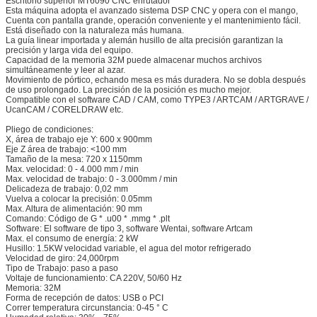
Escritorio superior MT6090 CNC enrutador
Esta máquina adopta el avanzado sistema DSP CNC y opera con el mango,
Cuenta con pantalla grande, operación conveniente y el mantenimiento fácil.
Está diseñado con la naturaleza más humana.
La guía linear importada y alemán husillo de alta precisión garantizan la
precisión y larga vida del equipo.
Capacidad de la memoria 32M puede almacenar muchos archivos
simultáneamente y leer al azar.
Movimiento de pórtico, echando mesa es más duradera. No se dobla después
de uso prolongado. La precisión de la posición es mucho mejor.
Compatible con el software CAD / CAM, como TYPE3 / ARTCAM / ARTGRAVE /
UcanCAM / CORELDRAW etc.
Pliego de condiciones:
X, área de trabajo eje Y: 600 x 900mm
Eje Z área de trabajo: <100 mm
Tamaño de la mesa: 720 x 1150mm
Max. velocidad: 0 - 4.000 mm / min
Max. velocidad de trabajo: 0 - 3.000mm / min
Delicadeza de trabajo: 0,02 mm
Vuelva a colocar la precisión: 0.05mm
Max. Altura de alimentación: 90 mm
Comando: Código de G * .u00 * .mmg * .plt
Software: El software de tipo 3, software Wentai, software Artcam
Max. el consumo de energía: 2 kW
Husillo: 1.5KW velocidad variable, el agua del motor refrigerado
Velocidad de giro: 24,000rpm
Tipo de Trabajo: paso a paso
Voltaje de funcionamiento: CA 220V, 50/60 Hz
Memoria: 32M
Forma de recepción de datos: USB o PCI
Correr temperatura circunstancia: 0-45 ° C