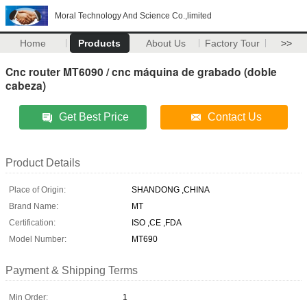
Moral Technology And Science Co.,limited
Home
Products
About Us
Factory Tour
>>
Cnc router MT6090 / cnc máquina de grabado (doble
cabeza)
Get Best Price
Contact Us
Product Details
Place of Origin:
SHANDONG ,CHINA
Brand Name:
MT
Certification:
ISO ,CE ,FDA
Model Number:
MT690
Payment & Shipping Terms
Min Order:
1