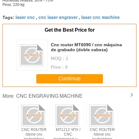
Humedad relativa: 30% - 75%
Peso: 220 kg
laser cnc
cnc laser engraver
laser cnc machine
Tags:
,
,
Get the Best Price for
Cnc router MT6090 / cnc máquina
de grabado (doble cabeza)
MOQ：
1
Price：
0
Continue
CNC ENGRAVING MACHINE
More
8 cnc
CNC ROUTER
MT1212 ЧПУ /
CNC ROUTER
1325 /
 / cnc
/stone cnc
CNC
/stone cnc
MARB
aving
router/stone
гравировальный
router/stone
GRANT