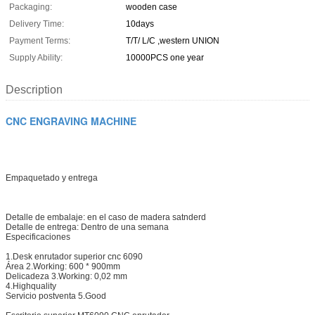
Packaging:
wooden case
Delivery Time:
10days
Payment Terms:
T/T/ L/C ,western UNION
Supply Ability:
10000PCS one year
Description
CNC ENGRAVING MACHINE
Empaquetado y entrega
Detalle de embalaje: en el caso de madera satnderd
Detalle de entrega: Dentro de una semana
Especificaciones
1.Desk enrutador superior cnc 6090
Área 2.Working: 600 * 900mm
Delicadeza 3.Working: 0,02 mm
4.Highquality
Servicio postventa 5.Good